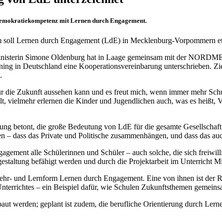
d Demokratiekompetenz mit Lernen durch Engagement.
sam soll Lernen durch Engagement (LdE) in Mecklenburg-Vorpommern et
gsministerin Simone Oldenburg hat in Laage gemeinsam mit der NORDM
ing in Deutschland eine Kooperationsvereinbarung unterschrieben. Ziel
.
ür die Zukunft aussehen kann und es freut mich, wenn immer mehr Schu
lt, vielmehr erlernen die Kinder und Jugendlichen auch, was es heißt,
etont, die große Bedeutung von LdE für die gesamte Gesellschaft: „
 dass das Private und Politische zusammenhängen, und dass das auch 
agement alle Schülerinnen und Schüler – auch solche, die sich freiwi
tgestaltung befähigt werden und durch die Projektarbeit im Unterricht 
ehr- und Lernform Lernen durch Engagement. Eine von ihnen ist der 
 Unterrichtes – ein Beispiel dafür, wie Schulen Zukunftsthemen gemein
baut werden; geplant ist zudem, die berufliche Orientierung durch L