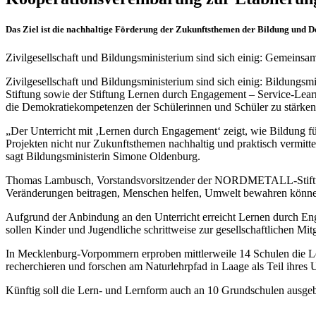
Das Ziel ist die nachhaltige Förderung der Zukunftsthemen der Bildung un
Zivilgesellschaft und Bildungsministerium sind sich einig: Gemein
Zivilgesellschaft und Bildungsministerium sind sich einig: Bildun
Stiftung sowie der Stiftung Lernen durch Engagement – Service-Learn
die Demokratiekompetenzen der Schülerinnen und Schüler zu stärken
„Der Unterricht mit ‚Lernen durch Engagement‘ zeigt, wie Bildung f
Projekten nicht nur Zukunftsthemen nachhaltig und praktisch vermitte
sagt Bildungsministerin Simone Oldenburg.
Thomas Lambusch, Vorstandsvorsitzender der NORDMETALL-Stiftung b
Veränderungen beitragen, Menschen helfen, Umwelt bewahren können –
Aufgrund der Anbindung an den Unterricht erreicht Lernen durch Eng
sollen Kinder und Jugendliche schrittweise zur gesellschaftlichen Mi
In Mecklenburg-Vorpommern erproben mittlerweile 14 Schulen die L
recherchieren und forschen am Naturlehrpfad in Laage als Teil ihres
Künftig soll die Lern- und Lernform auch an 10 Grundschulen ausge