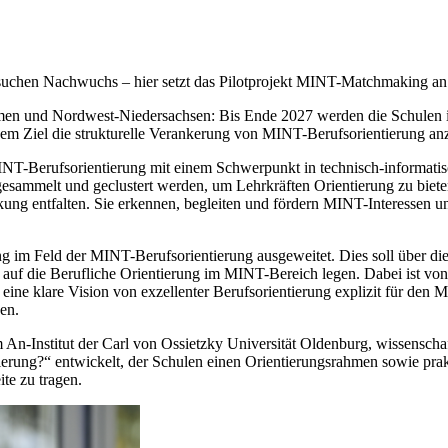
 suchen Nachwuchs – hier setzt das Pilotprojekt MINT-Matchmaking a
 und Nordwest-Niedersachsen: Bis Ende 2027 werden die Schulen indiv
 dem Ziel die strukturelle Verankerung von MINT-Berufsorientierung an
Berufsorientierung mit einem Schwerpunkt in technisch-informatische
sammelt und geclustert werden, um Lehrkräften Orientierung zu bieten
kung entfalten. Sie erkennen, begleiten und fördern MINT-Interessen u
Feld der MINT-Berufsorientierung ausgeweitet. Dies soll über die Ver
uf die Berufliche Orientierung im MINT-Bereich legen. Dabei ist von 
 eine klare Vision von exzellenter Berufsorientierung explizit für d
en.
An-Institut der Carl von Ossietzky Universität Oldenburg, wissenscha
erung?“ entwickelt, der Schulen einen Orientierungsrahmen sowie pra
te zu tragen.