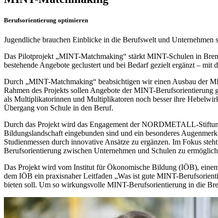
Berufsorientierung optimieren
Jugendliche brauchen Einblicke in die Berufswelt und Unternehmen
Das Pilotprojekt „MINT-Matchmaking“ stärkt MINT-Schulen in Bremen
bestehende Angebote geclustert und bei Bedarf gezielt ergänzt – mit
Durch „MINT-Matchmaking“ beabsichtigen wir einen Ausbau der MINT-
Rahmen des Projekts sollen Angebote der MINT-Berufsorientierung ge
als Multiplikatorinnen und Multiplikatoren noch besser ihre Hebelwir
Übergang von Schule in den Beruf.
Durch das Projekt wird das Engagement der NORDMETALL-Stiftung im 
Bildungslandschaft eingebunden sind und ein besonderes Augenmerk a
Studienmessen durch innovative Ansätze zu ergänzen. Im Fokus steht
Berufsorientierung zwischen Unternehmen und Schulen zu ermöglich
Das Projekt wird vom Institut für Ökonomische Bildung (IÖB), einem 
dem IÖB ein praxisnaher Leitfaden „Was ist gute MINT-Berufsorienti
bieten soll. Um so wirkungsvolle MINT-Berufsorientierung in die Brei