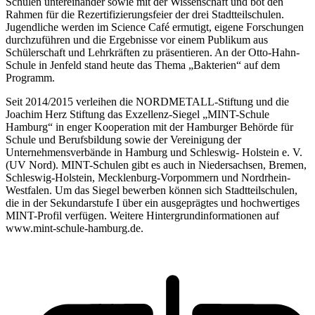
Schulen untereinander sowie mit der Wissenschaft und bot den
Rahmen für die Rezertifizierungsfeier der drei Stadtteilschulen.
Jugendliche werden im Science Café ermutigt, eigene Forschungen
durchzuführen und die Ergebnisse vor einem Publikum aus
Schülerschaft und Lehrkräften zu präsentieren. An der Otto-Hahn-
Schule in Jenfeld stand heute das Thema „Bakterien“ auf dem
Programm.
Seit 2014/2015 verleihen die NORDMETALL-Stiftung und die
Joachim Herz Stiftung das Exzellenz-Siegel „MINT-Schule
Hamburg“ in enger Kooperation mit der Hamburger Behörde für
Schule und Berufsbildung sowie der Vereinigung der
Unternehmensverbände in Hamburg und Schleswig- Holstein e. V.
(UV Nord). MINT-Schulen gibt es auch in Niedersachsen, Bremen,
Schleswig-Holstein, Mecklenburg-Vorpommern und Nordrhein-
Westfalen. Um das Siegel bewerben können sich Stadtteilschulen,
die in der Sekundarstufe I über ein ausgeprägtes und hochwertiges
MINT-Profil verfügen. Weitere Hintergrundinformationen auf
www.mint-schule-hamburg.de.