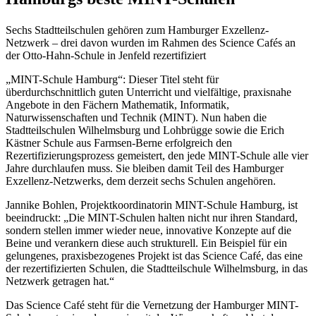
Sechs Stadtteilschulen gehören zum Hamburger Exzellenz-
Netzwerk – drei davon wurden im Rahmen des Science Cafés an
der Otto-Hahn-Schule in Jenfeld rezertifiziert
„MINT-Schule Hamburg“: Dieser Titel steht für
überdurchschnittlich guten Unterricht und vielfältige, praxisnahe
Angebote in den Fächern Mathematik, Informatik,
Naturwissenschaften und Technik (MINT). Nun haben die
Stadtteilschulen Wilhelmsburg und Lohbrügge sowie die Erich
Kästner Schule aus Farmsen-Berne erfolgreich den
Rezertifizierungsprozess gemeistert, den jede MINT-Schule alle vier
Jahre durchlaufen muss. Sie bleiben damit Teil des Hamburger
Exzellenz-Netzwerks, dem derzeit sechs Schulen angehören.
Jannike Bohlen, Projektkoordinatorin MINT-Schule Hamburg, ist
beeindruckt: „Die MINT-Schulen halten nicht nur ihren Standard,
sondern stellen immer wieder neue, innovative Konzepte auf die
Beine und verankern diese auch strukturell. Ein Beispiel für ein
gelungenes, praxisbezogenes Projekt ist das Science Café, das eine
der rezertifizierten Schulen, die Stadtteilschule Wilhelmsburg, in das
Netzwerk getragen hat.“
Das Science Café steht für die Vernetzung der Hamburger MINT-