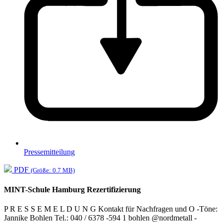
Pressemitteilung
PDF
(Größe: 0.7 MB)
MINT-Schule Hamburg Rezertifizierung
P R E S S E M E L D U N G Kontakt für Nachfragen und O -Töne:
Jannike Bohlen Tel.: 040 / 6378 -594 1 bohlen @nordmetall -