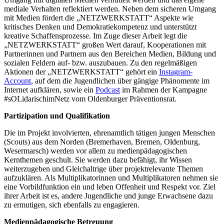
mediale Verhalten reflektiert werden. Neben dem sicheren Umgang
mit Medien fördert die „NETZWERKSTATT“ Aspekte wie
kritisches Denken und Demokratiekompetenz und unterstützt
kreative Schaffensprozesse. Im Zuge dieser Arbeit legt die
„NETZWERKSTATT“ großen Wert darauf, Kooperationen mit
Partnerinnen und Partnern aus den Bereichen Medien, Bildung und
sozialen Feldern auf- bzw. auszubauen. Zu den regelmäßigen
Aktionen der „NETZWERKSTATT“ gehört ein
Instagram-
Account
, auf dem die Jugendlichen über gängige Phänomente im
Internet aufklären, sowie ein
Podcast
im Rahmen der Kampagne
#sOLidarischimNetz vom Oldenburger Präventionsrat.
Partizipation und Qualifikation
Die im Projekt involvierten, ehrenamtlich tätigen jungen Menschen
(Scouts) aus dem Norden (Bremerhaven, Bremen, Oldenburg,
Wesermarsch) werden vor allem zu medienpädagogischen
Kernthemen geschult. Sie werden dazu befähigt, ihr Wissen
weiterzugeben und Gleichaltrige über projektrelevante Themen
aufzuklären. Als Multiplikatorinnen und Multiplikatoren nehmen sie
eine Vorbildfunktion ein und leben Offenheit und Respekt vor. Ziel
ihrer Arbeit ist es, andere Jugendliche und junge Erwachsene dazu
zu ermutigen, sich ebenfalls zu engagieren.
Medienpädagogische Betreuung