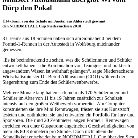
Dörp den Pokal
Ü14-Team von der Schule am Auetal aus Ahlerstedt gewinnt
den NORDMETALL Cup Niedersachsen 2018
31 Teams aus 18 Schulen haben sich am Sonnabend bei dem
Formel-1-Rennen in der Autostadt in Wolfsburg miteinander
gemessen.
„Es ist beeindruckend zu sehen, was die Schülerinnen und Schüler
entwickelt haben – die Kombination von Teamgeist und praktisch
angewandtem Wissen ist wahrhaft gelungen“, sagte Niedersachsens
Wirtschaftsminister Dr. Bernd Althusmann (CDU) während der
Siegerehrung zum Ende des Schülerwettbewerbs.
Mehrere Monate lang hatten sich mehr als 170 Schülerinnen und
Schüler im Alter von 11 bis 19 Jahren zusätzlich zur Schulzeit
intensiv auf den großen Wettbewerb vorbereitet. Am Computer
konstruierten sie ihre Mini-Rennwagen, frästen sie aus Kunststoff,
testeten und optimierten sie und entwarfen ein Portfolio für Jury und
Sponsoren. Die rund 20 Zentimeter langen Formel 1 Rennwagen
erreichen von einer Gaspatrone angetrieben Geschwindigkeiten von
mehr als 80 Kilometern pro Stunde. Doch nicht allein die
Schnelligkeit entscheidet beim NORDMETALL Cup über den Sieg,