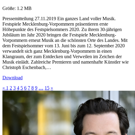
Größe:
1.2 MB
Pressemitteilung 27.11.2019 Ein ganzes Land voller Musik.
Festspiele Mecklenburg-Vorpommern präsentieren erste
Höhepunkte des Festspielsommers 2020. Zu ihrem 30-jährigen
Jubiläum im Jahr 2020 bringen die Festspiele Mecklenburg-
Vorpommern erneut Musik an die schönsten Orte des Landes. Mit
dem Festspielsommer vom 13. Juni bis zum 12. September 2020
verwandelt sich ganz Mecklenburg-Vorpommern in einen
Klangraum, der zum Entdecken und Verweilen im Zeichen der
Musik einlädt. Zahlreiche Premieren und namenhafte Künstler wie
Christoph Eschenbach,…
Download
«
1
2
3
4
5
6
7
8
9
…
15
»