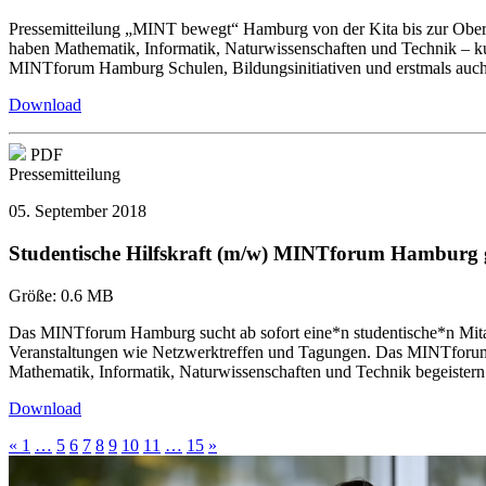
Pressemitteilung „MINT bewegt“ Hamburg von der Kita bis zur Obe
haben Mathematik, Informatik, Naturwissenschaften und Technik – k
MINTforum Hamburg Schulen, Bildungsinitiativen und erstmals auc
Download
PDF
Pressemitteilung
05. September 2018
Studentische Hilfskraft (m/w) MINTforum Hamburg 
Größe:
0.6 MB
Das MINTforum Hamburg sucht ab sofort eine*n studentische*n Mitar
Veranstaltungen wie Netzwerktreffen und Tagungen. Das MINTforum Ha
Mathematik, Informatik, Naturwissenschaften und Technik begeistern
Download
«
1
…
5
6
7
8
9
10
11
…
15
»