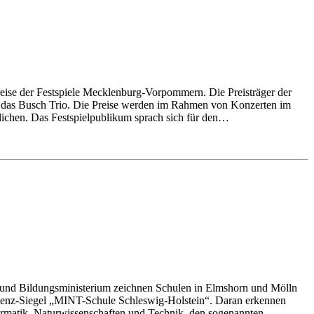
reise der Festspiele Mecklenburg-Vorpommern. Die Preisträger der
d das Busch Trio. Die Preise werden im Rahmen von Konzerten im
ichen. Das Festspielpublikum sprach sich für den…
Bildungsministerium zeichnen Schulen in Elmshorn und Mölln
llenz-Siegel „MINT-Schule Schleswig-Holstein“. Daran erkennen
ormatik, Naturwissenschaften und Technik, den sogenannten