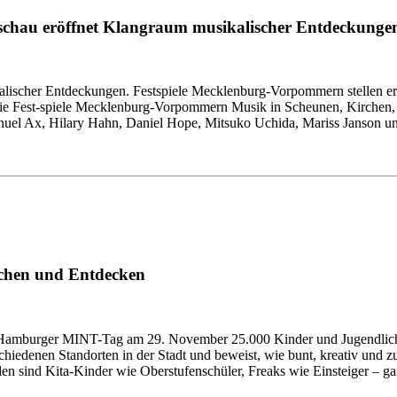
chau eröffnet Klangraum musikalischer Entdeckunge
ikalischer Entdeckungen. Festspiele Mecklenburg-Vorpommern stellen e
e Fest-spiele Mecklenburg-Vorpommern Musik in Scheunen, Kirchen, Sc
anuel Ax, Hilary Hahn, Daniel Hope, Mitsuko Uchida, Mariss Janson 
chen und Entdecken
r Hamburger MINT-Tag am 29. November 25.000 Kinder und Jugendlic
chiedenen Standorten in der Stadt und beweist, wie bunt, kreativ und 
en sind Kita-Kinder wie Oberstufenschüler, Freaks wie Einsteiger –