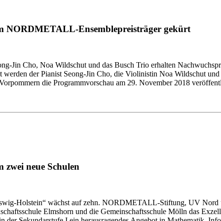
zum NORDMETALL-Ensemblepreisträger gekürt
 Seong-Jin Cho, Noa Wildschut und das Busch Trio erhalten Nachwuchsp
 werden der Pianist Seong-Jin Cho, die Violinistin Noa Wildschut un
rg-Vorpommern die Programmvorschau am 29. November 2018 veröffentl
m zwei neue Schulen
-Holstein“ wächst auf zehn. NORDMETALL-Stiftung, UV Nord und 
nschaftsschule Elmshorn und die Gemeinschaftsschule Mölln das Exze
n der Sekundarstufe I ein herausragendes Angebot in Mathematik, Inf