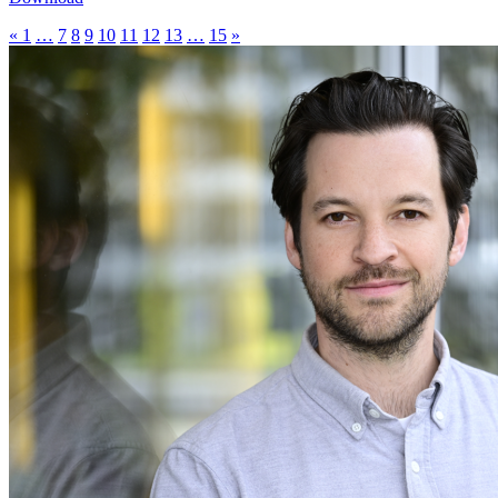
«
1
…
7
8
9
10
11
12
13
…
15
»