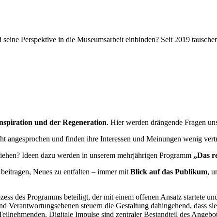
 seine Perspektive in die Museumsarbeit einbinden? Seit 2019 tausch
Inspiration und der Regeneration
. Hier werden drängende Fragen unse
t angesprochen und finden ihre Interessen und Meinungen wenig vertr
iehen? Ideen dazu werden in unserem mehrjährigen Programm
„Das r
beitragen, Neues zu entfalten – immer mit
Blick auf das Publikum
, u
ss des Programms beteiligt, der mit einem offenen An­satz startete un
 Verantwortungsebenen steuern die Gestaltung dahin­gehend, dass sie i
eilnehmenden. Digitale Impulse sind zentraler Bestandteil des Angebo