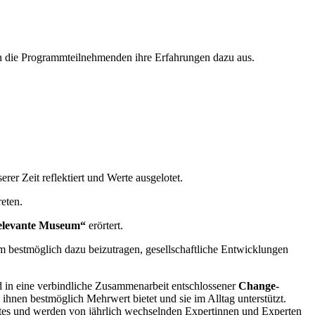
en die Programmteilnehmenden ihre Erfahrungen dazu aus.
rer Zeit reflektiert und Werte ausgelotet.
eten.
elevante Museum“
erörtert.
m bestmöglich dazu beizutragen, gesellschaftliche Entwicklungen
d in eine verbindliche Zusam­menarbeit entschlossener
Change-
hnen bestmög­lich Mehrwert bietet und sie im Alltag unterstützt.
tes und werden von jähr­lich wechselnden Expertinnen und Experten