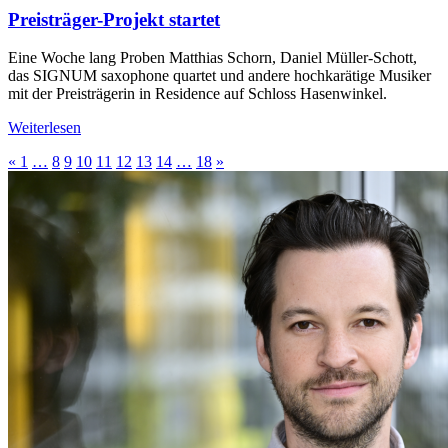
Preisträger-Projekt startet
Eine Woche lang Proben Matthias Schorn, Daniel Müller-Schott,
das SIGNUM saxophone quartet und andere hochkarätige Musiker
mit der Preisträgerin in Residence auf Schloss Hasenwinkel.
Weiterlesen
«
1
…
8
9
10
11
12
13
14
…
18
»